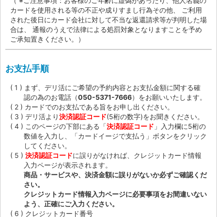
（ ※ご注意事項：お客様のご年齢に虚偽があったり、他人名義の
カードを使用される等の不正や成りすまし行為その他、 ご利用
された後日にカード会社に対して不当な返還請求等が判明した場
合は、 通報のうえで法律による処罰対象となりますことを予め
ご承知置きください。）
お支払手順
まず、デリ活にご希望の予約内容とお支払金額に関する確
認の為のお電話（
050-5371-7666
）をお願いいたします。
カードでのお支払である旨をお申し出ください。
デリ活より
決済認証コード
(5桁の数字)をお聞きください。
このページの下部にある「
決済認証コード
」入力欄に5桁の
数値を入力し、「カードイージで支払う」ボタンをクリック
してください。
決済認証コード
に誤りがなければ、クレジットカード情報
入力ページが表示されます。
商品・サービスや、決済金額に誤りがないか必ずご確認くだ
さい。
クレジットカード情報入力ページに必要事項をお間違いない
よう、正確にご入力ください。
クレジットカード番号